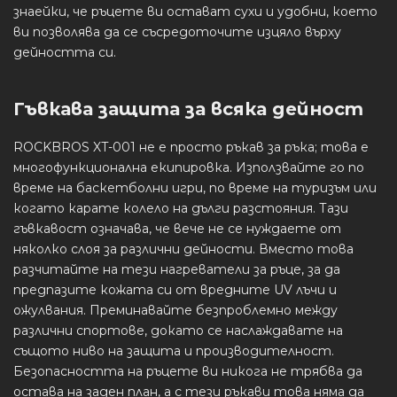
знаейки, че ръцете ви остават сухи и удобни, което
ви позволява да се съсредоточите изцяло върху
дейността си.
Гъвкава защита за всяка дейност
ROCKBROS XT-001 не е просто ръкав за ръка; това е
многофункционална екипировка. Използвайте го по
време на баскетболни игри, по време на туризъм или
когато карате колело на дълги разстояния. Тази
гъвкавост означава, че вече не се нуждаете от
няколко слоя за различни дейности. Вместо това
разчитайте на тези нагреватели за ръце, за да
предпазите кожата си от вредните UV лъчи и
ожулвания. Преминавайте безпроблемно между
различни спортове, докато се наслаждавате на
същото ниво на защита и производителност.
Безопасността на ръцете ви никога не трябва да
остава на заден план, а с тези ръкави това няма да