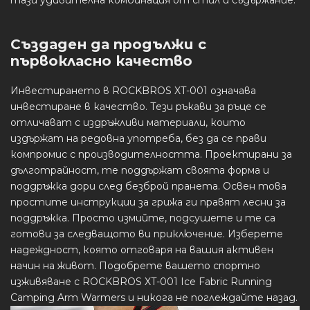
Създаден да продължи с
първокласно качество
Инвестирането в ROCKBROS XT-001 означава
инвестиране в качество. Тези ръкави за ръце се
отличават с издръжливи материали, които
издържат на редовна употреба, без да се прави
компромис с производителността. Проектирани за
дълготрайност, те поддържат своята форма и
поддръжка дори след безброй пранета. Освен това
простите инструкции за грижа ги правят лесни за
поддръжка. Просто измийте, подсушете и те са
готови за следващото ви приключение. Изберете
надеждност, която отговаря на вашия активен
начин на живот. Подобрете вашето спортно
изживяване с ROCKBROS XT-001 Ice Fabric Running
Camping Arm Warmers и никога не поглеждайте назад.