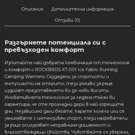
Описание
Допълнителна информация
Отзиви (0)
Разгърнете потенциала си с
превъзходен комфорт
Изпитайте най-добрата комбинация от технология
и комфорт с ROCKBROS XT-001 Ice Fabric Running
Camping Warmers. Създадени за спортисти и
ентусиасти на открито, тези ръкави за ръце
издигат представянето ви до нови висоти.
Иновативната технология за ледена тъкан ви
гарантира, че сте прохладни дори в най-горещите
дни. Независимо дали бягате, карате колело или се
занимавате с интензивен спорт, тези нагреватели
за ръце осигуряват несравнима дишаемост и
влагоотвеждащи свойства. Чувствайте се уверени,