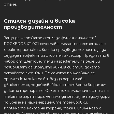
стане.
Стилен дизайн и висока
производителност
Защо да жертвате стила за функционалност?
ROCKBROS XT-001 съчетава елегантна естетика с
характеристики с висока производителност, за да
създаде перфектния спортен аксесоар. Предлагани в
набор от цветове, тези нагреватели за ръце ви
позволяват да изразите личния си стил, докато
оставате активни. Плътното прилепване се
приляга към ръката ви, без да ограничава
движението, подобрявайки естествения ви ритъм,
докато тренирате. Освен това, еластичността на
тъканта гарантира, че няма да се плъзне надолу дори
по време на най-енергичните тренировки.
Изпъкнете както на терена, така и извън него с
тази удивителна комбинация от стил и съдържание.