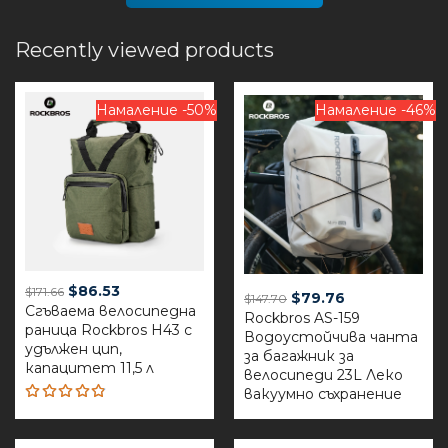
Recently viewed products
Намаление -50%
Намаление -46%
Original
Current
$
86.53
$
171.66
Original
Current
$
79.76
$
147.70
Сгъваема велосипедна
price
price
Rockbros AS-159
price
price
раница Rockbros H43 с
was:
is:
Водоустойчива чанта
was:
is:
удължен цип,
$171.66.
$86.53.
за багажник за
$147.70.
$79.76.
капацитет 11,5 л
велосипеди 23L Леко
вакуумно съхранение
Rated
4.81
out