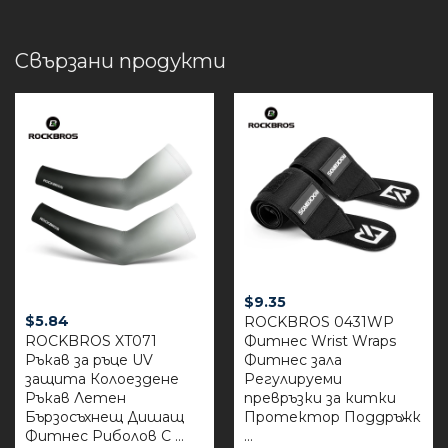
Свързани продукти
$
9.35
$
5.84
ROCKBROS 0431WP
ROCKBROS XT071
Фитнес Wrist Wraps
Ръкав за ръце UV
Фитнес зала
защита Колоездене
Регулируеми
Ръкав Летен
превръзки за китки
Бързосъхнещ Дишащ
Протектор Поддръжк
Фитнес Риболов С ...
...