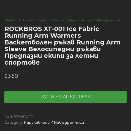
Начало
Велосипедно Облекло
Нарукавници И Набедренници
ROCKBROS XT-001 Ice Fabric
Running Arm Warmers
Баскетболен ръкав Running Arm
Sleeve Велосипедни ръкави
Предпазни екипи за летни
спортове
$
3.50
КУПИ НА ALIEXPRESS
SKU:
839600EE
Category:
Нарукавници И Набедренници