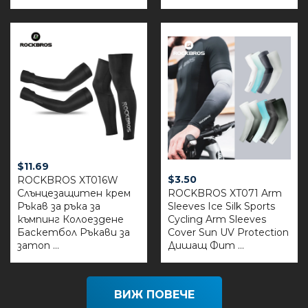
$
11.69
$
3.50
ROCKBROS XT016W
Слънцезащитен крем
ROCKBROS XT071 Arm
Ръкав за ръка за
Sleeves Ice Silk Sports
къмпинг Колоездене
Cycling Arm Sleeves
Баскетбол Ръкави за
Cover Sun UV Protection
затоп ...
Дишащ Фит ...
ВИЖ ПОВЕЧЕ