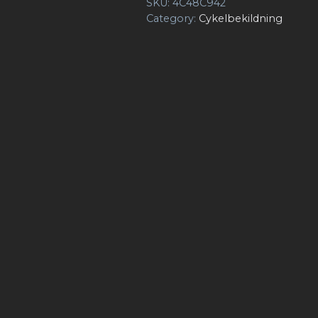
SKU:
4C48C942
Category:
Cykelbekildning