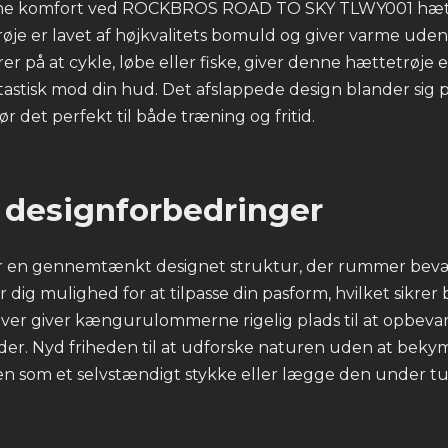
ne komfort ved ROCKBROS ROAD TO SKY TLWY001 hætt
je er lavet af højkvalitets bomuld og giver varme ude
r på at cykle, løbe eller fiske, giver denne hættetrøje
ntastisk mod din hud. Det afslappede design blander sig
 gør det perfekt til både træning og fritid.
 designforbedringer
r en gennemtænkt designet struktur, der rummer bevæ
 dig mulighed for at tilpasse din pasform, hvilket sikre
er giver kængurulommerne rigelig plads til at opbeva
er. Nyd friheden til at udforske naturen uden at beky
 som et selvstændigt stykke eller lægge den under tu