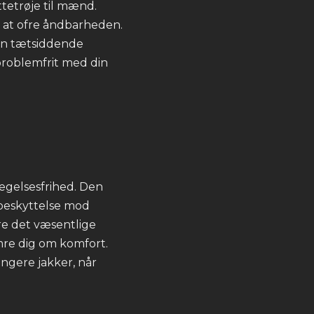
etrøje til mænd.
n at ofre åndbarheden.
 en tætsiddende
 problemfrit med din
gelsesfrihed. Den
r beskyttelse mod
re det væsentlige
mre dig om komfort.
ngere jakker, når