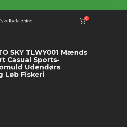
0
Cykelbekildning
TO SKY TLWY001 Mænds
rt Casual Sports-
bomuld Udendørs
g Løb Fiskeri