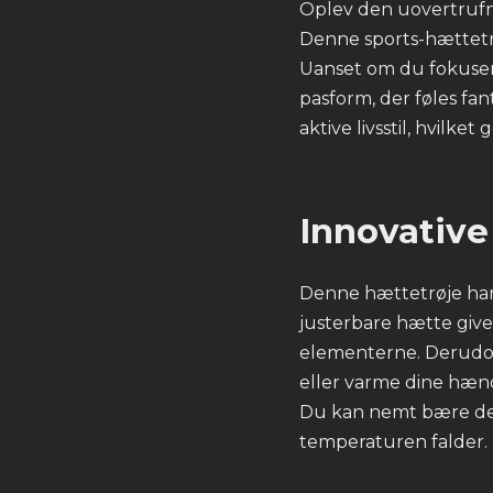
Oplev den uovertruf
Denne sports-hættetrø
Uanset om du fokusere
pasform, der føles fa
aktive livsstil, hvilket
Innovative
Denne hættetrøje ha
justerbare hætte giver
elementerne. Derudov
eller varme dine hænd
Du kan nemt bære den
temperaturen falder.