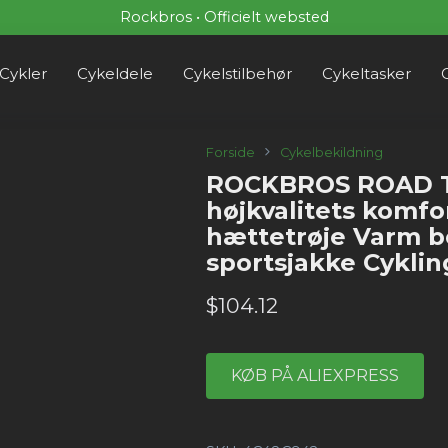
Rockbros • Officielt websted
Cykler
Cykeldele
Cykelstilbehør
Cykeltasker
Forside
Cykelbekildning
ROCKBROS ROAD 
højkvalitets komfo
hættetrøje Varm 
sportsjakke Cyklin
$
104.12
KØB PÅ ALIEXPRESS