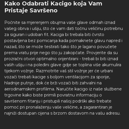
Kako Odabrati Kacigo koja Vam
Pristaje Savršeno
Počnite sa mjerenjem obujma vaše glave odmah iznad
vašeg obrva i ušiju, što će vam dati točnu veličinu potrebnu
za siguran i udoban fit. Kaciga bi trebala biti čvrsto
postavljena bez pomicanja kada pomaknete glavu napred i
nazad, što se može testirati tako što je lagano povučete
prema vratu prije nego što ju zakopčate. Provjerite da su
prozračni otvori optimalno orijentirani - trebali bi biti iznad
vaših ušiju i na poleđini glave gdje se toplina više akumulira
tijekom vožnje. Razmotrite vaš stil vožnje jer će urbani
vozači trebati kacige s boljom ventilacijom za sporije,
hladnije putnje, dok će brži vozači biti zahvalni na
aerodinamskim profilima. Naručite kacigo iz naše službene
trgovine kako biste primili povratnu informaciju o
savršenom fitanju i pristupili našoj podrški ako trebate
pomoć pri pronalaženju vaše veličine, a zagarantiran je
najniži dostupan cijena s brzom dostavom na vašu adresu.