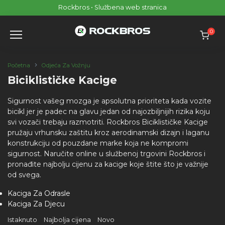
Skip
Rockbros • Službena web stranica
to
content
0
Početna
Odjeća Za Vožnju
Biciklističke Kacige
Sigurnost vašeg mozga je apsolutna prioriteta kada vozite
bicikl jer je padec na glavu jedan od najozbiljnijih rizika koju
svi vozači trebaju razmotriti. Rockbros Biciklističke Kacige
pružaju vrhunsku zaštitu kroz aerodinamski dizajn i laganu
konstrukciju od pouzdane marke koja ne kompromi
sigurnost. Naručite online u službenoj trgovini Rockbros i
pronađite najbolju cijenu za kacige koje štite što je važnije
od svega.
Kaciga Za Odrasle
Kaciga Za Djecu
Istaknuto
Najbolja cijena
Novo