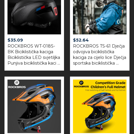
$
35.09
$
52.64
ROCKBROS WT-018S-
ROCKBROS TS-61 Dječja
BK Biciklistička kaciga
odvojiva biciklistička
Biciklistička LED svjetiljka
kaciga za cijelo lice Dječja
Punjiva biciklistička kaci ...
sportska biciklistička ...