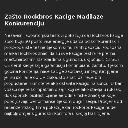
Zašto Rockbros Kacige Nadilaze
Konkurenciju
Nezavisni laboratorijski testovi pokazuju da Rockbros kacige
apsorbuju 30 posto više energije udarca od konkurentskih
proizvoda iste težine tijekom simuliranih padaca. Pouzdana
marka Rockbros znači da su sve kacige testirane prema
međunarodnim standardima sigurnosti, uključujući CPSC i
CE certifikacije koje garantiraju kontinuiranu zaštitu. Tijekom
godina korištenja, naše kacige zadržavaju integritet pjene
jer su izolirane od UV zraka, što znači da neće biti
propuštene ili uništene ako ostavite kacigo na suncu. Urbani
vozači cijene kompaktan dizajn koji se lako stavlja u ruksak,
dok sportski biciklisti cijene aerodinamske značajke koje
poboljšavaju performanse tijekom dugih sesija. Procjena od
recenzentskog tima pokazuje da Rockbros kacige nude
najbolji omjer sigurnosti i komfora u svojoj klasi cijene.