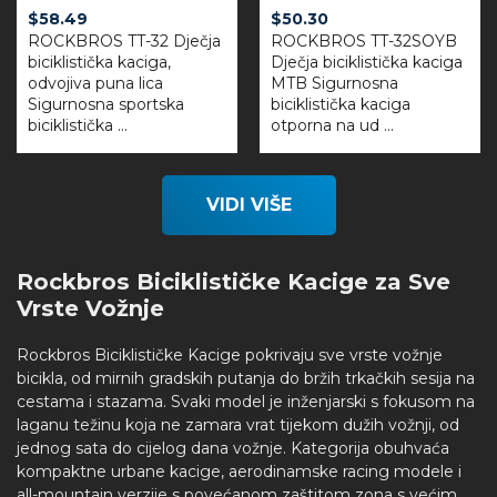
$
58.49
$
50.30
ROCKBROS TT-32 Dječja
ROCKBROS TT-32SOYB
biciklistička kaciga,
Dječja biciklistička kaciga
odvojiva puna lica
MTB Sigurnosna
Sigurnosna sportska
biciklistička kaciga
biciklistička ...
otporna na ud ...
VIDI VIŠE
Rockbros Biciklističke Kacige za Sve
Vrste Vožnje
Rockbros Biciklističke Kacige pokrivaju sve vrste vožnje
bicikla, od mirnih gradskih putanja do bržih trkačkih sesija na
cestama i stazama. Svaki model je inženjarski s fokusom na
laganu težinu koja ne zamara vrat tijekom dužih vožnji, od
jednog sata do cijelog dana vožnje. Kategorija obuhvaća
kompaktne urbane kacige, aerodinamske racing modelе i
all-mountain verzije s povećanom zaštitom zona s većim