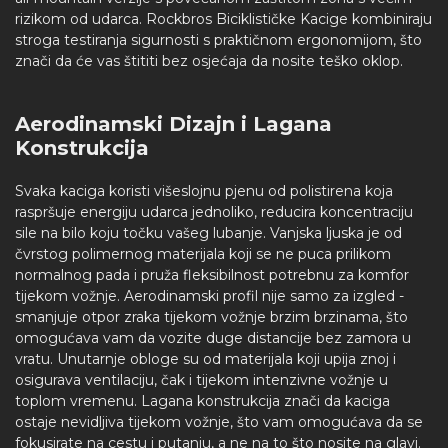
rizikom od udarca. Rockbros Biciklističke Kacige kombiniraju
stroga testiranja sigurnosti s praktičnom ergonomijom, što
znači da će vas štititi bez osjećaja da nosite teško oklop.
Aerodinamski Dizajn i Lagana
Konstrukcija
Svaka kaciga koristi višeslojnu pjenu od polistirena koja
raspršuje energiju udarca jednoliko, reducira koncentraciju
sile na bilo koju točku vašeg lubanje. Vanjska ljuska je od
čvrstog polimernog materijala koji se ne puca prilikom
normalnog pada i pruža fleksibilnost potrebnu za komfor
tijekom vožnje. Aerodinamski profil nije samo za izgled -
smanjuje otpor zraka tijekom vožnje brzim brzinama, što
omogućava vam da vozite duge distancije bez zamora u
vratu. Unutarnje obloge su od materijala koji upija znoj i
osigurava ventilaciju, čak i tijekom intenzivne vožnje u
toplom vremenu. Lagana konstrukcija znači da kaciga
ostaje nevidljiva tijekom vožnje, što vam omogućava da se
fokusirate na cestu i putanju, a ne na to što nosite na glavi.