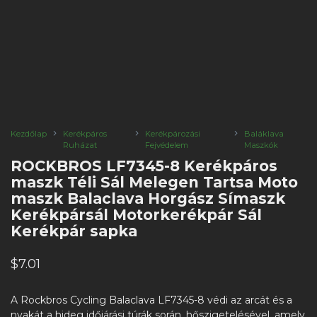
Kezdőlap
Kerékpáros
Kerékpározási
Baláklava
Ruházat
Fejvédelem
Maszkók
ROCKBROS LF7345-8 Kerékpáros
maszk Téli Sál Melegen Tartsa Moto
maszk Balaclava Horgász Símaszk
Kerékpársál Motorkerékpár Sál
Kerékpár sapka
$
7.01
A Rockbros Cycling Balaclava LF7345-8 védi az arcát és a
nyakát a hideg időjárási túrák során, hőszigetelésével, amely