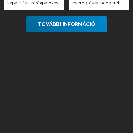
kapacitású kerékpározás
nyeregtáska, hengerel ...
TOVÁBBI INFORMÁCIÓ