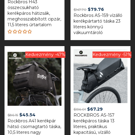
Rockbros H43
price
price
összecsukható
was:
is:
Original
Current
$
79.76
$
147.70
kerékpáros hátizsák,
$171.66.
$86.53.
Rockbros AS-159 vízálló
price
price
meghosszabbított cipzár,
kerékpártartó táska 23
was:
is:
11,5 literes űrtartalom
literes könnyű
$147.70.
$79.76.
vákuumtároló
Rated
4.81
out
of 5
Kedvezmény -47%
Kedvezmény -51%
Original
Current
$
67.29
$
136.01
Original
Current
$
45.54
ROCKBROS AS-157
price
price
$
86.15
Rockbros A41 kerékpár
price
price
kerékpáros táska 13
was:
is:
hátsó csomagtartó táska,
literes, praktikus
was:
is:
$136.01.
$67.29.
10,5 literes nagy
kapacitású, vízálló
$86.15.
$45.54.