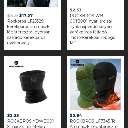
$
2.33
Original
Current
$
17.57
ROCKBROS WB-
$
29.29
Rockbros LF25329
price
price
001B001 nyári arc sál
kerékpáros arcmaszk,
nyak napvédő selyem
was:
is:
légáteresztő, gyorsan
kerékpáros fejfedő
$29.29.
$17.57.
száradó kerékpáros
motorkerékpár robogó
nyakhüvely
MT ...
$
2.33
$
5.84
ROCKBROS YDWB001
ROCKBROS LF7345 Téli
Símaszk Téli Meleg
Arcmaszk Légáteresztő