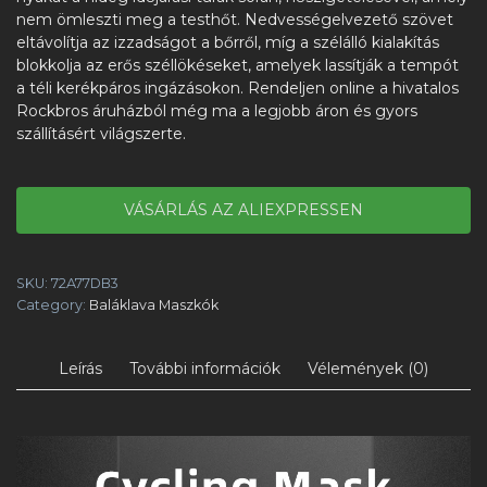
nem ömleszti meg a testhőt. Nedvességelvezető szövet
eltávolítja az izzadságot a bőrről, míg a szélálló kialakítás
blokkolja az erős széllökéseket, amelyek lassítják a tempót
a téli kerékpáros ingázásokon. Rendeljen online a hivatalos
Rockbros áruházból még ma a legjobb áron és gyors
szállításért világszerte.
VÁSÁRLÁS AZ ALIEXPRESSEN
SKU:
72A77DB3
Category:
Baláklava Maszkók
Leírás
További információk
Vélemények (0)