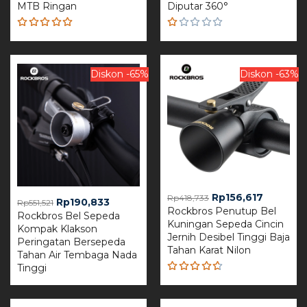
MTB Ringan
Diputar 360°
Rp602,234.
Rp218,124.
Rated
R
5.00
out
a
of 5
t
e
Diskon -65%
Diskon -63%
d
1.
0
0
o
u
t
o
f
5
Original
Current
Rp
156,617
Rp
418,733
Original
Current
Rp
190,833
Rp
551,521
Rockbros Penutup Bel
price
price
Rockbros Bel Sepeda
price
price
Kuningan Sepeda Cincin
was:
is:
Kompak Klakson
was:
is:
Jernih Desibel Tinggi Baja
Rp418,733.
Rp156,61
Peringatan Bersepeda
Rp551,521.
Rp190,833.
Tahan Karat Nilon
Tahan Air Tembaga Nada
Tinggi
Rated
4.60
out of 5