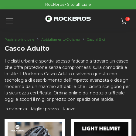
Skip
Rockbros • Sito ufficiale
to
content
0
Pagina principale
Abbigliamento Ciclismo
Caschi Bici
Casco Adulto
I ciclisti urbani e sportivi spesso faticano a trovare un casco
che offra protezione senza compromessi sulla comodità e
lo stile. I Rockbros Casco Adulto risolvono questo con
tecnologia di assorbimento dell’impatto avanzata e design
moderno da un marchio affidabile che i ciclisti scelgono per
la sicurezza certificata. Ordina online dal negozio ufficiale
oggi e scopri il miglior prezzo con spedizione rapida.
In evidenza
Miglior prezzo
Nuovo