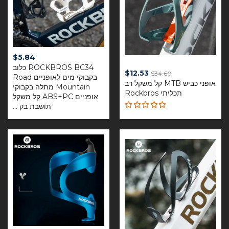
$
5.84
ROCKBROS BC34 כלוב
Current
Original
$
12.53
$
34.60
בקבוקי מים לאופניים Road
price
אופני כביש MTB קל משקל רב
price
Mountain מתלה בקבוקי
תכליתי Rockbros
is:
was:
אופניים ABS+PC קל משקל
$12.53.
$34.60.
תושבת בק ...
Rated
5.00
out
of 5