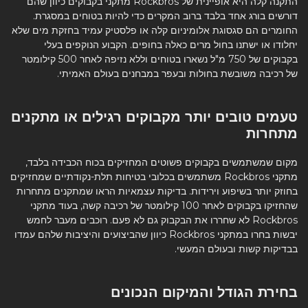
התקנה קלה היא אופיינית של Rockbros מתקני בקבוקים כיוון שהם
דורשים בורג אחד בלבד ברוב המקרים כדי להיות בטוחים במסגרת.
החומרים הם סגסוגת אלומיניום קלה או פלסטיק עמיד בחזקת מים שלא
יחלודו או ישתנו בחול מרים כאלה בחופים. הקבוע הנוקפים בעלי
בקבוקים של 750 מ"ל נשארו בטוחים וללא נזיפה לאחר 500 קילומטר
של רכיבה משובשת בחולות ובעפר במבחנים בעולם האמיתי.
טעמים טובים יותר מקבוקים רגילים או מתקנים
מתחרות
מקום שמשתמשים בקבוקים פשוטים המחזיקים בכוח הכבידה בלבד,
מתקני Rockbros משתמשים בכלובי בטיחות תלת-נקודתיים שמחזיקים
בחוזק יותר בשיפוע וירידות. בדיקות עצמאיות הראו שמתקנים מתחרות
שהחזיקו בקבוקים לאחר 100 קילומטר של רכיבה קשה, בעוד מתקני
Rockbros לא שחררו את הבקבוק גם לא פעם. רוכבים מעבר לחמש
יבשות בחרו במתקני Rockbros כיוון שהביצועים והיציבות שלהם עמדו
בבדיקות קשות ובעולם המעשי.
בחירת הגודל והמיקום הנכונים