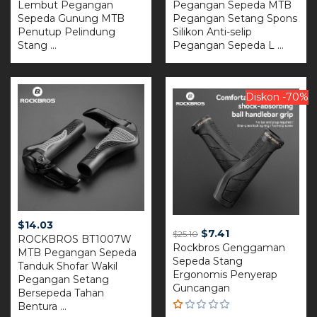
Lembut Pegangan
Pegangan Sepeda MTB
Sepeda Gunung MTB
Pegangan Setang Spons
Penutup Pelindung
Silikon Anti-selip
Stang ...
Pegangan Sepeda L ...
Diskon -70%
$
14.03
Original
Current
$
7.41
$
25.10
ROCKBROS BT1007W
Rockbros Genggaman
price
price
MTB Pegangan Sepeda
Sepeda Stang
was:
is:
Tanduk Shofar Wakil
Ergonomis Penyerap
$25.10.
$7.41.
Pegangan Setang
Guncangan
Bersepeda Tahan
Bentura ...