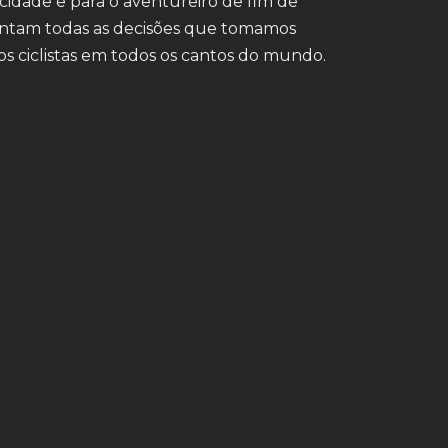
a cidade e para o aventureiro de fim de
ientam todas as decisões que tomamos
os ciclistas em todos os cantos do mundo.