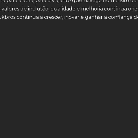
eta para a aula, para o viajante que navega no trânsito d
s valores de inclusão, qualidade e melhoria contínua or
kbros continua a crescer, inovar e ganhar a confiança d