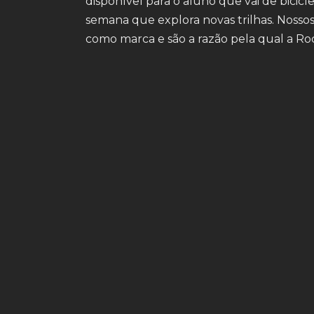
disponível para o aluno que vai de bicicl
semana que explora novas trilhas. Nosso
como marca e são a razão pela qual a Roc